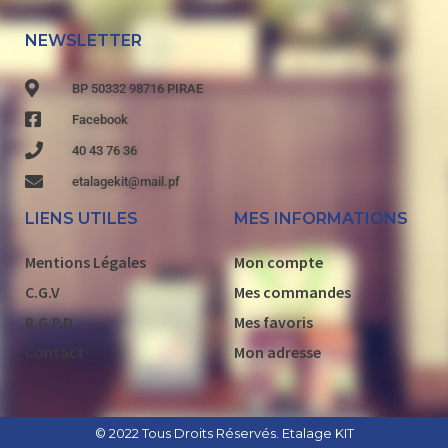
NEWSLETTER
BP 50332 98716 PIRAE
Facebook
40 43 76 36
etalagekit@mail.pf
LIENS UTILES
MES INFORMATIONS
Mentions Légales
Mon compte
C.G.V
Mes commandes
R.G.P.D.
Mes favoris
Contact
Mon adresse
© 2022 Tous Droits Réservés. Etalage KIT